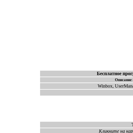
Бесплатное прог
Описание
Winbox, UserMan
Кликните на кар