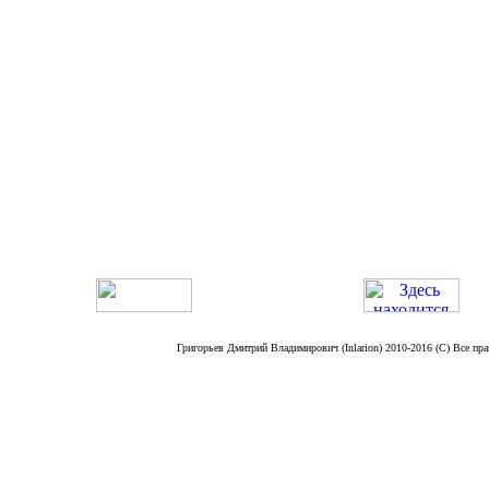
Григорьев Дмитрий Владимирович (Inlarion) 2010-2016 (C) Все пра