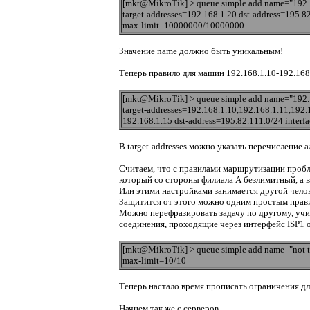
[mkt@MikroTik] > queue simple add name="192.1
target-addresses=192.168.1.20 dst-address=195.8
max-limit=10000000/10000000
Значение name должно быть уникальным!
Теперь правило для машин 192.168.1.10-192.168.
[mkt@MikroTik] > queue simple add name="192.1
target-addresses=192.168.1.10,192.168.1.11,192.
192.168.1.15 dst-address=195.82.111.0/24 inte
В target-addresses можно указать перечисление 
Считаем, что с правилами маршрутизации пробле
который со стороны филиала А безлимитный, а в
Или этими настройками занимается другой челов
Защитится от этого можно одним простым правил
Можно перефразировать задачу по другому, учит
соединения, проходящие через интерфейс ISP1 о
[mkt@MikroTik] > queue simple add name="not to
max-limit=10/10
Теперь настало время прописать ограничения д
Начнем так же с серверов.