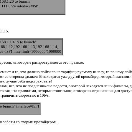
68.1.20 to branch"
2.111.0/24 interface=ISP1
1.15.
68.1.10-15 to branch"
168.1.12,192.168.1.13,192.168.1.14,
rface=ISP1 max-limit=1000000/1000000
адресов, на которые распространяется это правило.
м нет и то, что должно пойти по не тарифицируемому каналу, то по нему пойд
от со стороны филиала В находится уже другой провайдер, который выставит с
ек, лучше себя подстраховать!
ом, все, что не предназначено подсети, в которой находятся наши филиалы, д
ывая, что правилами, которые стоят выше, оговорены ограничения для доступ
граничить скоростью в 10b/s.
 branch" interface=ISP1
ля работы со вторым провайдером.