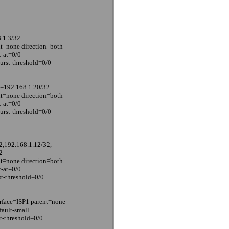
.1.3/32
nt=none direction=both
t-at=0/0
rst-threshold=0/0
s=192.168.1.20/32
nt=none direction=both
t-at=0/0
rst-threshold=0/0
2,192.168.1.12/32,
2
nt=none direction=both
t-at=0/0
t-threshold=0/0
erface=ISP1 parent=none
fault-small
st-threshold=0/0