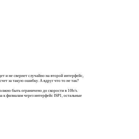
ет и не свернет случайно на второй интерфейс,
чет за такую ошибку. А вдруг что то не так?
олжно быть ограничено до скорости в 10b/s.
а к филиалам через интерфейс ISP1, остальные