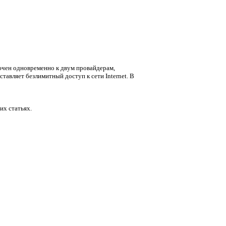
лючен одновременно к двум провайдерам,
тавляет безлимитный доступ к сети Internet. В
их статьях.