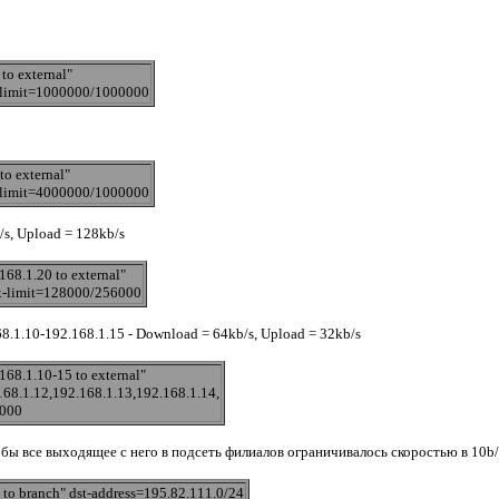
to external"
x-limit=1000000/1000000
o external"
x-limit=4000000/1000000
s, Upload = 128kb/s
68.1.20 to external"
ax-limit=128000/256000
1.10-192.168.1.15 - Download = 64kb/s, Upload = 32kb/s
68.1.10-15 to external"
168.1.12,192.168.1.13,192.168.1.14,
4000
бы все выходящее с него в подсеть филиалов ограничивалось скоростью в 10b/
to branch" dst-address=195.82.111.0/24