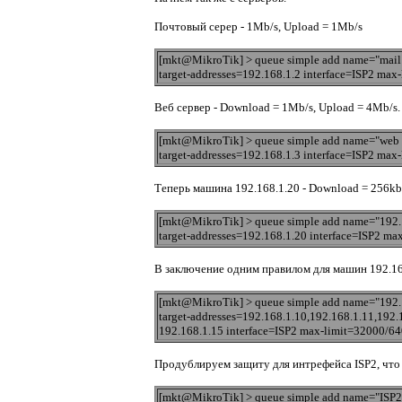
Почтовый серер - 1Mb/s, Upload = 1Mb/s
[mkt@MikroTik] > queue simple add name="mail 
target-addresses=192.168.1.2 interface=ISP2 ma
Веб сервер - Download = 1Mb/s, Upload = 4Mb/s.
[mkt@MikroTik] > queue simple add name="web t
target-addresses=192.168.1.3 interface=ISP2 ma
Теперь машина 192.168.1.20 - Download = 256kb/
[mkt@MikroTik] > queue simple add name="192.1
target-addresses=192.168.1.20 interface=ISP2 m
В заключение одним правилом для машин 192.168.
[mkt@MikroTik] > queue simple add name="192.1
target-addresses=192.168.1.10,192.168.1.11,192.
192.168.1.15 interface=ISP2 max-limit=32000/6
Продублируем защиту для интрефейса ISP2, что 
[mkt@MikroTik] > queue simple add name="ISP2 