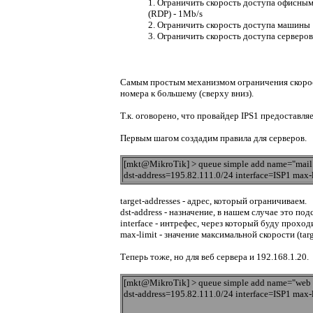
1. Ограничить скорость доступа офисным
(RDP) - 1Mb/s
2. Ограничить скорость доступа машины 
3. Ограничить скорость доступа серверо
Самым простым механизмом ограничения скорост
номера к большему (сверху вниз).
Т.к. оговорено, что провайдер IPS1 предоставля
Первым шагом создадим правила для серверов.
[mkt@MikroTik] > queue simple add name="mail t
dst-address=195.82.111.0/24 interface=ISP1 ma
target-addresses - адрес, который ограничиваем.
dst-address - назначение, в нашем случае это по
interface - интрефес, через который буду проходит
max-limit - значение максимальной скорости (tar
Теперь тоже, но для веб сервера и 192.168.1.20.
[mkt@MikroTik] > queue simple add name="web to
dst-address=195.82.111.0/24 interface=ISP1 ma