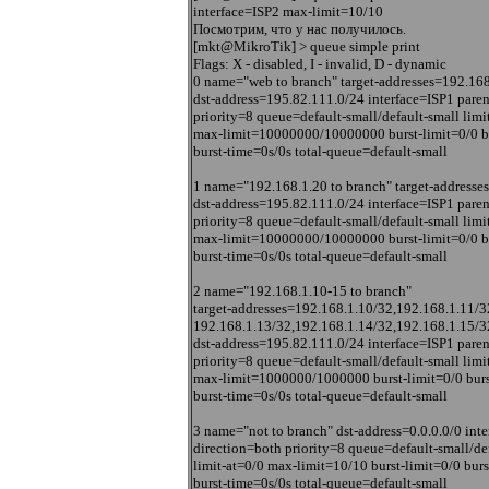
interface=ISP2 max-limit=10/10
Посмотрим, что у нас получилось.
[mkt@MikroTik] > queue simple print
Flags: X - disabled, I - invalid, D - dynamic
0 name="web to branch" target-addresses=192.168
dst-address=195.82.111.0/24 interface=ISP1 pare
priority=8 queue=default-small/default-small limi
max-limit=10000000/10000000 burst-limit=0/0 bu
burst-time=0s/0s total-queue=default-small
1 name="192.168.1.20 to branch" target-addresse
dst-address=195.82.111.0/24 interface=ISP1 pare
priority=8 queue=default-small/default-small limi
max-limit=10000000/10000000 burst-limit=0/0 bu
burst-time=0s/0s total-queue=default-small
2 name="192.168.1.10-15 to branch"
target-addresses=192.168.1.10/32,192.168.1.11/3
192.168.1.13/32,192.168.1.14/32,192.168.1.15/3
dst-address=195.82.111.0/24 interface=ISP1 pare
priority=8 queue=default-small/default-small limi
max-limit=1000000/1000000 burst-limit=0/0 burs
burst-time=0s/0s total-queue=default-small
3 name="not to branch" dst-address=0.0.0.0/0 int
direction=both priority=8 queue=default-small/de
limit-at=0/0 max-limit=10/10 burst-limit=0/0 bur
burst-time=0s/0s total-queue=default-small