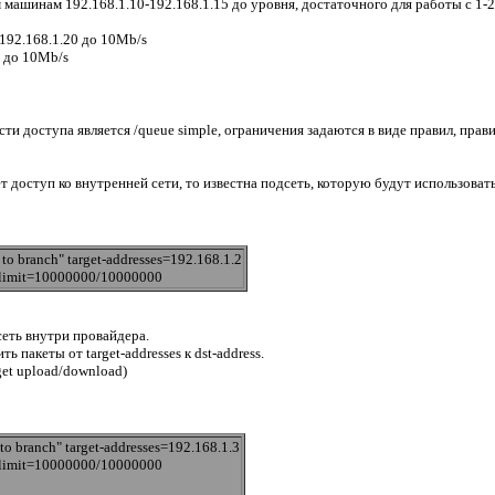
 машинам 192.168.1.10-192.168.1.15 до уровня, достаточного для работы с 
192.168.1.20 до 10Mb/s
в до 10Mb/s
и доступа является /queue simple, ограничения задаются в виде правил, пра
ет доступ ко внутренней сети, то известна подсеть, которую будут использова
o branch" target-addresses=192.168.1.2
x-limit=10000000/10000000
дсеть внутри провайдера.
ь пакеты от target-addresses к dst-address.
get upload/download)
 branch" target-addresses=192.168.1.3
x-limit=10000000/10000000