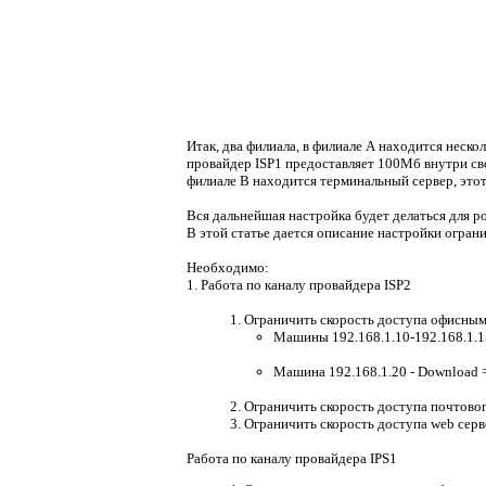
Итак, два филиала, в филиале А находится неск
провайдер ISP1 предоставляет 100Мб внутри сво
филиале В находится терминальный сервер, этот
Вся дальнейшая настройка будет делаться для р
В этой статье дается описание настройки огран
Необходимо:
1. Работа по каналу провайдера ISP2
1. Ограничить скорость доступа офисным 
Машины 192.168.1.10-192.168.1.15
Машина 192.168.1.20 - Download =
2. Ограничить скорость доступа почтовог
3. Ограничить скорость доступа web серв
Работа по каналу провайдера IPS1