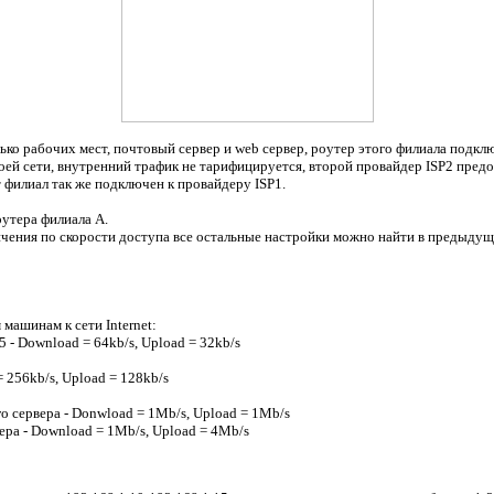
олько рабочих мест, почтовый сервер и web сервер, роутер этого филиала подк
ей сети, внутренний трафик не тарифицируется, второй провайдер ISP2 предос
 филиал так же подключен к провайдеру ISP1.
оутера филиала А.
ичения по скорости доступа все остальные настройки можно найти в предыдущ
машинам к сети Internet:
 - Download = 64kb/s, Upload = 32kb/s
 256kb/s, Upload = 128kb/s
о сервера - Donwload = 1Mb/s, Upload = 1Mb/s
ера - Download = 1Mb/s, Upload = 4Mb/s