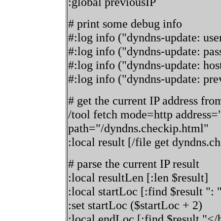
:global previousIP
# print some debug info
#:log info ("dyndns-update: us
#:log info ("dyndns-update: pa
#:log info ("dyndns-update: ho
#:log info ("dyndns-update: pre
# get the current IP address fro
/tool fetch mode=http address="
path="/dyndns.checkip.html"
:local result [/file get dyndns.
# parse the current IP result
:local resultLen [:len $result]
:local startLoc [:find $result ": 
:set startLoc ($startLoc + 2)
:local endLoc [:find $result "<