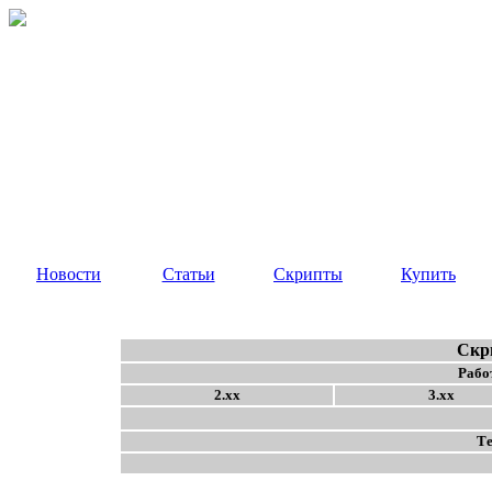
Новости
Статьи
Скрипты
Купить
Скр
Работ
2.xx
3.xx
Те