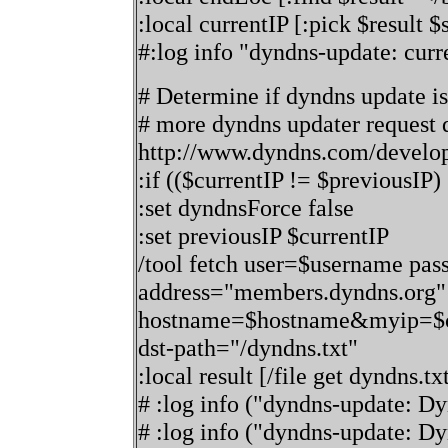
:local currentIP [:pick $result 
#:log info "dyndns-update: curr
# Determine if dyndns update i
# more dyndns updater request d
http://www.dyndns.com/develop
:if (($currentIP != $previousIP)
:set dyndnsForce false
:set previousIP $currentIP
/tool fetch user=$username p
address="members.dyndns.org" 
hostname=$hostname&myip=$c
dst-path="/dyndns.txt"
:local result [/file get dyndns.tx
# :log info ("dyndns-update: D
# :log info ("dyndns-update: Dy