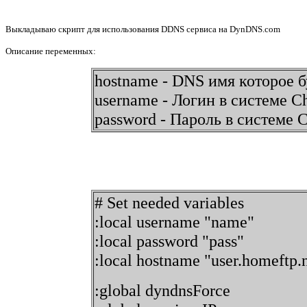
Выкладываю скрипт для использования DDNS сервиса на DynDNS.com
Описание переменных:
hostname - DNS имя которое б
username - Логин в системе C
password - Пароль в системе C
# Set needed variables
:local username "name"
:local password "pass"
:local hostname "user.homeftp.
:global dyndnsForce