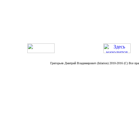
Григорьев Дмитрий Владимирович (Inlarion) 2010-2016 (C) Все пра