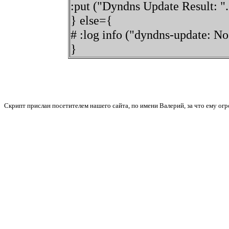
:put ("Dyndns Update Result: ".
} else={
# :log info ("dyndns-update: N
}
Скрипт прислан посетителем нашего сайта, по имени Валерий, за что ему ог