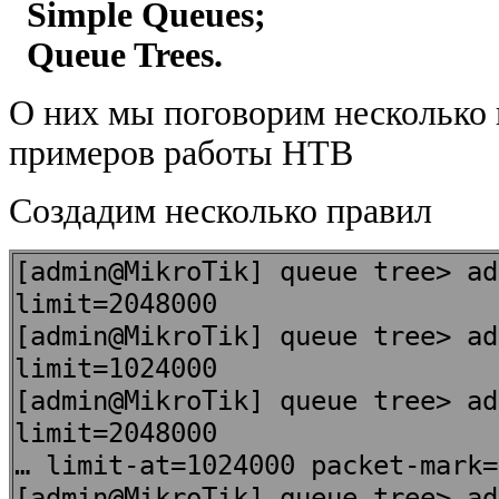
Simple Queues;
Queue Trees.
О них мы поговорим несколько 
примеров работы HTB
Создадим несколько правил
[admin@MikroTik] queue tree> ad
limit=2048000
[admin@MikroTik] queue tree> ad
limit=1024000
[admin@MikroTik] queue tree> ad
limit=2048000
… limit-at=1024000 packet-mark=
[admin@MikroTik] queue tree> ad