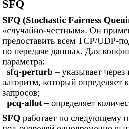
SFQ
SFQ (Stochastic Fairness Queui
«случайно-честным». Он применя
предоставить всем TCP/UDP-п
по передаче данных. Для конф
параметра:
sfq-perturb
– указывает через
алгоритм, который определяет 
запросов;
pcq-allot
– определяет количес
SFQ
работает по следующему п
под-очередей одновременно вы