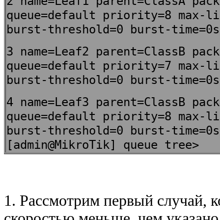
2 name=Leaf1 parent=ClassA pack
queue=default priority=8 max-li
burst-threshold=0 burst-time=0s
3 name=Leaf2 parent=ClassB pack
queue=default priority=7 max-li
burst-threshold=0 burst-time=0s
4 name=Leaf3 parent=ClassB pack
queue=default priority=8 max-li
burst-threshold=0 burst-time=0s
[admin@MikroTik] queue tree>
1. Рассмотрим первый случай, к
скоростью меньше, чем указано в