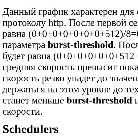
Данный график характерен для 
протоколу http. После первой с
равна (0+0+0+0+0+0+0+512)/8=6
параметра
burst-threshold
. Пос
будет равна (0+0+0+0+0+0+512+
средняя скорость превысит пок
скорость резко упадет до значе
держаться на этом уровне до тех
станет меньше
burst-threshold
и
скорости.
Schedulers