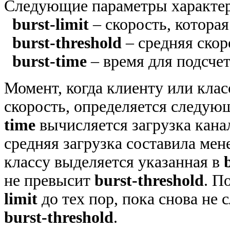
Следующие параметры характер
burst-limit
– скорость, котора
burst-threshold
– средняя скор
burst-time
– время для подсче
Момент, когда клиенту или кла
скорость, определяется следую
time
вычисляется загрузка канал
средняя загрузка составила мен
классу выделяется указанная в
не превысит
burst-threshold
. П
limit
до тех пор, пока снова не
burst-threshold
.